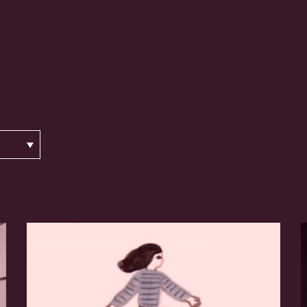
ojecten
Project
Nieuws
n
Klanten