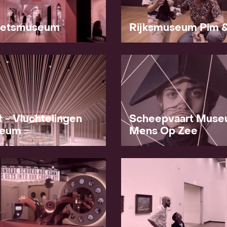
zetsmuseum
Rijksmuseum Pim 
t - Vluchtelingen
Scheepvaart Mus
eum
Mens Op Zee