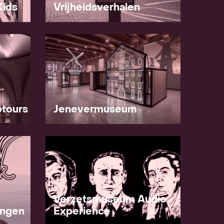
Kids
Vrijheidsverhalen
tours
Jenevermuseum
Verzetsmuseum Audio
ingen
Experience