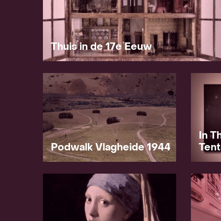
Team
Thuis in de 17e Eeuw
In T
Podwalk Vlagheide 1944
Tent