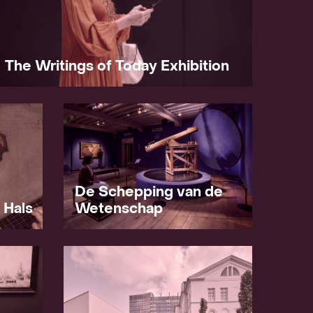
The Writings of Today Exhibition
De Schepping van de
 Hals
Wetenschap