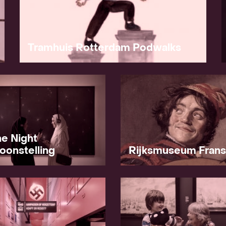
Awards
Tramhuis Rotterdam Podwalks
Contact
he Night
oonstelling
Rijksmuseum Frans