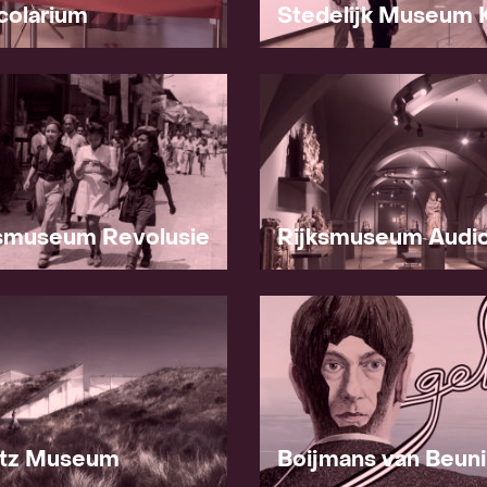
colarium
Stedelijk Museum 
ksmuseum Revolusie
Rijksmuseum Audio
itz Museum
Boijmans van Beun