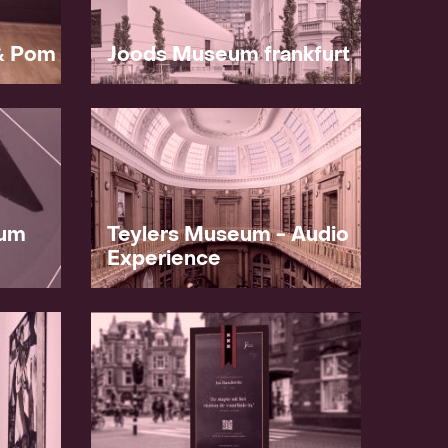
& Pom
Joods Museum frankfurt
eum
Teylers Museum - Audio
Experience