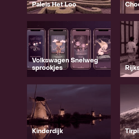
Paleis Het Loo
Cho
Volkswagen Snelweg
sprookjes
Rij
Kinderdijk
Tirp