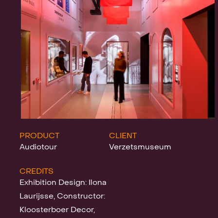
Projecten
Nieuws
Klanten &
PRODUCT
CLIENT
Audiotour
Verzetsmuseum
CREDITS
Awards
Exhibition Design: Ilona
Laurijsse, Constructor:
Kloosterboer Decor,