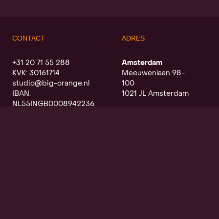
CONTACT
ADRES
+31 20 71 55 288
Amsterdam
KVK: 30161714
Meeuwenlaan 98-
studio@big-orange.nl
100
IBAN:
1021 JL Amsterdam
NL55INGB0008942236
Utrecht
Oudegracht a/d werf
368
3511 PK Utrecht
SCHRIJF JE IN VOOR DE
NIEUWSBRIEF