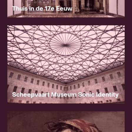
Thuis in de 17e Eeuw
Projecten
Nieuws
Klanten &
Scheepvaart Museum Sonic Identity
Awards