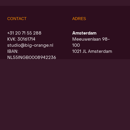
CONTACT
ADRES
+31 20 71 55 288
Amsterdam
KVK: 30161714
Meeuwenlaan 98-
studio@big-orange.nl
100
IBAN:
1021 JL Amsterdam
NL55INGB0008942236
Utrecht
Oudegracht a/d werf
368
3511 PK Utrecht
SCHRIJF JE IN VOOR DE
NIEUWSBRIEF