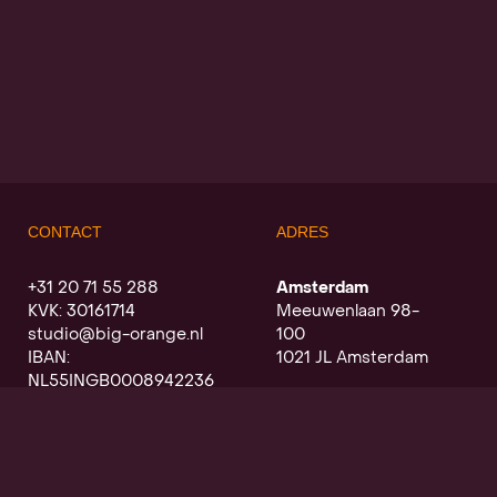
CONTACT
ADRES
+31 20 71 55 288
Amsterdam
KVK: 30161714
Meeuwenlaan 98-
studio@big-orange.nl
100
IBAN:
1021 JL Amsterdam
NL55INGB0008942236
Utrecht
Oudegracht a/d werf
368
3511 PK Utrecht