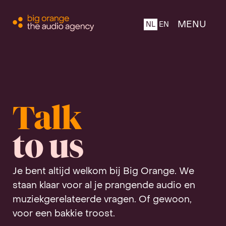
CLOSE
MENU
NL
EN
Home
Talk
Over ons
to us
Producten
Je bent altijd welkom bij Big Orange. We
staan klaar voor al je prangende audio en
muziekgerelateerde vragen. Of gewoon,
Team
voor een bakkie troost.